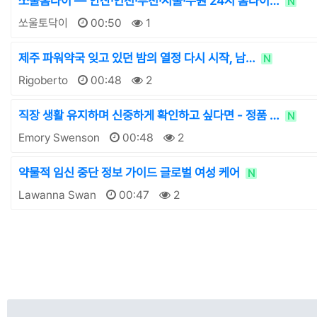
쏘울홈타이 — 안산·인천·부천·서울·수원 24시 홈타이…
N
쏘울토닥이
00:50
1
제주 파워약국 잊고 있던 밤의 열정 다시 시작, 남…
N
Rigoberto
00:48
2
직장 생활 유지하며 신중하게 확인하고 싶다면 - 정품 …
N
Emory Swenson
00:48
2
약물적 임신 중단 정보 가이드 글로벌 여성 케어
N
Lawanna Swan
00:47
2
다음
맨끝