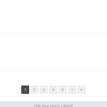
1
2
3
4
5
전체 964,289건
1 페이지