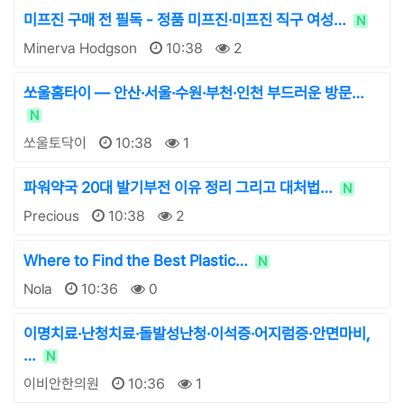
미프진 구매 전 필독 - 정품 미프진·미프진 직구 여성…
N
Minerva Hodgson
10:38
2
쏘울홈타이 — 안산·서울·수원·부천·인천 부드러운 방문…
N
쏘울토닥이
10:38
1
파워약국 20대 발기부전 이유 정리 그리고 대처법…
N
Precious
10:38
2
Where to Find the Best Plastic…
N
Nola
10:36
0
이명치료·난청치료·돌발성난청·이석증·어지럼증·안면마비,
…
N
이비안한의원
10:36
1