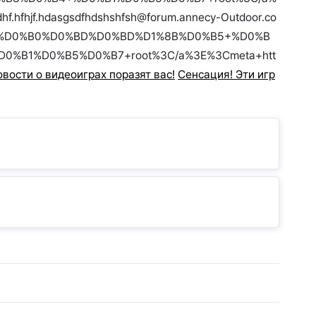
hf.hfhjf.hdasgsdfhdshshfsh@forum.annecy-Outdoor.co
0%BC%D0%B0%D0%BD%D0%BD%D1%8B%D0%B5+%D0%B
B1%D0%B5%D0%B7+root%3C/a%3E%3Cmeta+htt
овости о видеоиграх поразят вас!
Сенсация! Эти игр