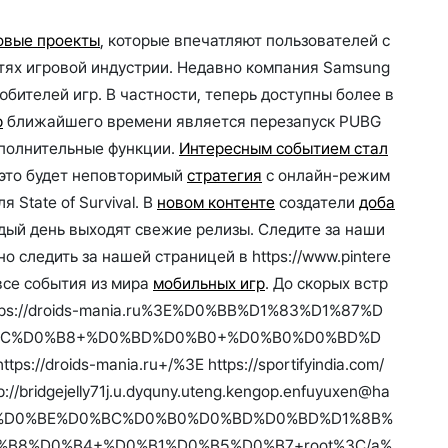
овые проекты
, которые впечатляют пользователей с
тях игровой индустрии. Недавно компания Samsung
ителей игр. В частности, теперь доступны более в
р
ближайшего времени является перезапуск PUBG
ополнительные функции.
Интересным событием стал
о это будет неповторимый
стратегия
с онлайн-режим
State of Survival. В
новом контенте
создатели
доба
ждый день выходят свежие релизы. Следите за наши
о следить за нашей страницей в https://www.pintere
 все события из мира
мобильных игр
. До скорых встр
Dhttps://droids-mania.ru%3E%D0%BB%D1%83%D1%87%D
BC%D0%B8+%D0%BD%D0%B0+%D0%B0%D0%BD%D
roids-mania.ru+/%3E https://sportifyindia.com/
//bridgejelly71j.u.dyquny.uteng.kengop.enfuyuxen@ha
D0%BB%D0%BE%D0%BC%D0%B0%D0%BD%D0%BD%D1%8B%
B8%D0%B4+%D0%B1%D0%B5%D0%B7+root%3C/a%