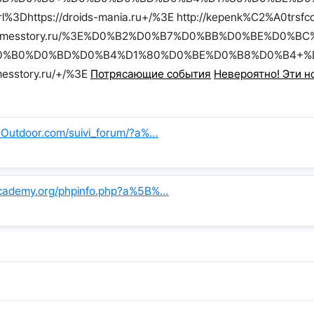
3Dhttps://droids-mania.ru+/%3E http://kepenk%C2%A0trsfcd
s://gamesstory.ru/%3E%D0%B2%D0%B7%D0%BB%D0%BE%D
%B0%D0%BD%D0%B4%D1%80%D0%BE%D0%B8%D0%B4+%D0%
esstory.ru/+/%3E
Потрясающие события
Невероятно! Эти н
-Outdoor.com/suivi_forum/?a%…
academy.org/phpinfo.php?a%5B%…