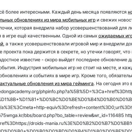
всё более интересными. Каждый день месяца появляются
н
льных обновлениях из мира мобильных игр
и свежих новос
чки, которая внедрила набор усовершенствований для люб
я в игре ещё качественным. Одной из самых
ожидаемых иг
ий
, а также усовершенствовали игровой мир и внедрили д
е проекта пока держится в секрете, но утечки говорят, чт
достное известие - скоро выйдет последнее обновление для 
обытия. Индустрия мобильных игр не стоит на месте, и ка
бновлениях и событиях в мире игр. Кроме того, обязательн
актуальные обновления из мира гейминга
. На сегодня это
ott@haedongacademy.org/phpinfo.php?a%5B%5D=%3Ca+href%3
%D1%8B+%D1%81+%D0%BC%D0%BE%D0%B4%D0%B0%D0%
meta+http-equiv%3Drefresh+content%3D0;url%3Dhttps://d
b75wnga.kr/bbs/board.php?bo_table=review&wr_id=116485 http:
a+href%3Dhttps://droids-mania.ru%3E%D0%B2%D0%B7%
D%D0%B0+%D0%B0%D0%BD%D0%B4%D1%80%D0%BE%D0%