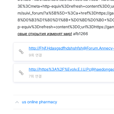
3E%3Cmeta+http-equiv%3Drefresh+content%3D0;url%
m/suivi_forum/?a%5B%5D=%3Ca+href%3Dhttp
8%D0%B3%D1%80%D1%8B+%D0%BD%D0%B0+%D0
p-equiv%3Drefresh+content%3D0;url%3Dhttps://gam
овые открытия изменят мир!
afb1266
http://Fhjf.Hdasgsdfhdshshfsh@Forum.Annecy
9회 연결
http://https%3A%2F%Evolv.E.l.U.Pc@haedong
7회 연결
us online pharmacy