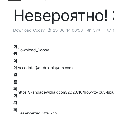
Невероятно! 
Download_Coosy
25-06-14 06:53
37회
본문
이
Download_Coosy
름
이
메
Accodate@andro-players.com
일
홈
페
https://kandacewithak.com/2020/10/how-to-buy-luxu
이
지
제
Невероятно! Эти игр