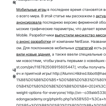
목
Мобильные игры
в последнее время становятся 
о всего мира. В этой статье мы расскажем о
актуа
анонсировала
последнюю версию фирменной оболо
ысокие графические параметры, что делает врем
Mobile. Разработчики
выпустили множество мисс
о анонс разработки
от компании NetEase. Названи
ом. Для поклонников мобильных
стратегий
есть ра
вили новые здания
, а также ввели специальные с
ми новостями, чтобы узнать первыми о новейших о
st.com/pin/118782508915605447/, чтобы получать
내
еч и приятной игры! http://Alumni.Hildred.Ibb
용
1%88%D0%B8%D0%B5+%D0%B8%D0%B3%D1%80
0%B4%D1%80%D0%BE%D0%B8%D0%B4+2024%3C/a%3E%3C
weight-options-for-everyone/ http://xn--o39akk533
edongacademy.org/phpinfo.php?a%5B%5D=%3C
D0%B5+%D0%B8%D0%B3%D1%80%D1%8B+%D0%B